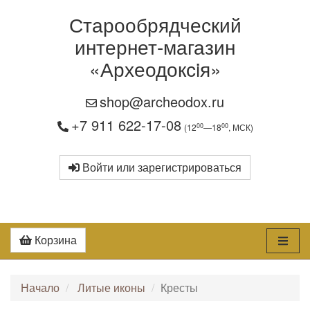
Старообрядческий
интернет-магазин
«Археодоксiя»
shop@archeodox.ru
+7 911 622-17-08
00
00
(12
—18
, МСК)
Войти или зарегистрироваться
Корзина
Начало
Литые иконы
Кресты