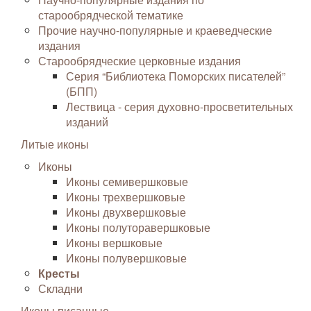
старообрядческой тематике
Прочие научно-популярные и краеведческие
издания
Старообрядческие церковные издания
Серия “Библиотека Поморских писателей”
(БПП)
Лествица - серия духовно-просветительных
изданий
Литые иконы
Иконы
Иконы семивершковые
Иконы трехвершковые
Иконы двухвершковые
Иконы полуторавершковые
Иконы вершковые
Иконы полувершковые
Кресты
Складни
Иконы писанные