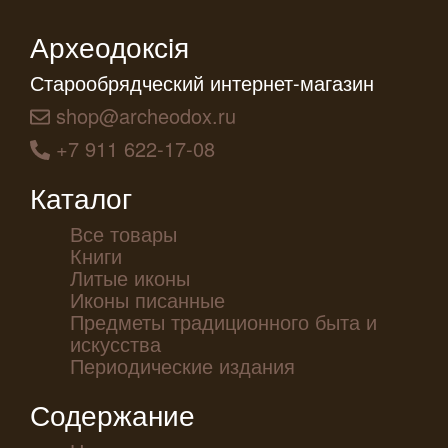
Археодоксiя
Старообрядческий интернет-магазин
shop@archeodox.ru
+7 911 622-17-08
Каталог
Все товары
Книги
Литые иконы
Иконы писанные
Предметы традиционного быта и
искусства
Периодические издания
Содержание