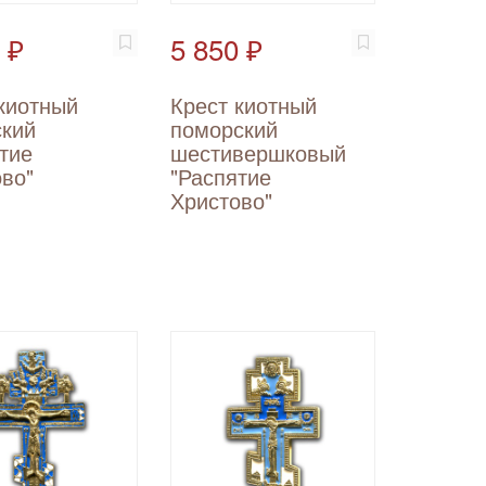
 ₽
5 850 ₽
киотный
Крест киотный
ский
поморский
тие
шестивершковый
во"
"Распятие
Христово"