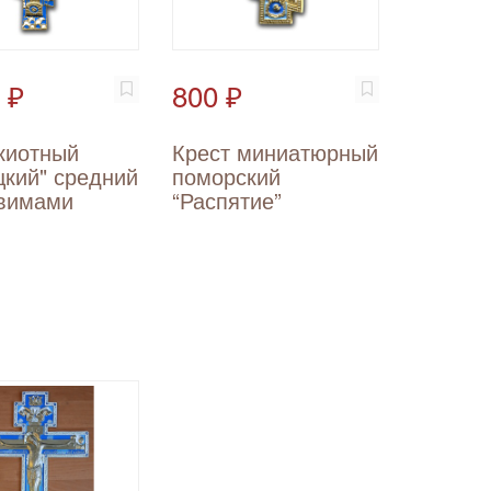
 ₽
800 ₽
киотный
Крест миниатюрный
цкий" средний
поморский
увимами
“Распятие”