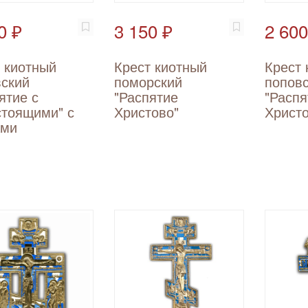
0 ₽
3 150 ₽
2 600
 киотный
Крест киотный
Крест 
ский
поморский
попов
ятие с
"Распятие
"Распя
стоящими" с
Христово"
Христо
ами