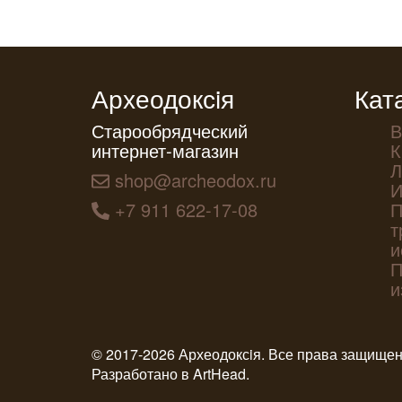
Археодоксiя
Кат
Старообрядческий
В
интернет-магазин
К
Л
shop@archeodox.ru
И
+7 911 622-17-08
П
т
и
П
и
© 2017-2026 Археодоксiя. Все права защище
Разработано в
ArtHead
.