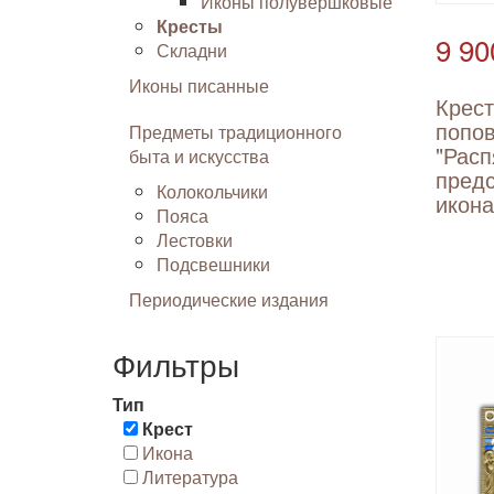
Иконы полувершковые
Кресты
9 90
Складни
Иконы писанные
Крест
попов
Предметы традиционного
"Расп
быта и искусства
пред
Колокольчики
икон
Пояса
Лестовки
Подсвешники
Периодические издания
Фильтры
Тип
Крест
Икона
Литература