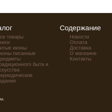
алог
Содержание
се товары
Новости
ниги
Оплата
итые иконы
Доставка
коны писанные
О магазине
редметы
Контакты
радиционного быта и
скусства
ериодические
здания
ны.