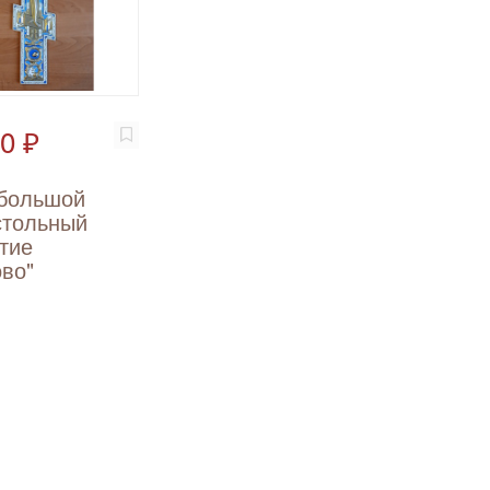
0 ₽
 большой
стольный
тие
во"