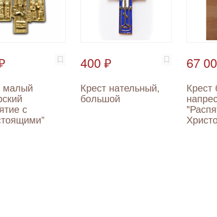
₽
400 ₽
67 00
т малый
Крест нательный,
Крест
рский
большой
напре
ятие с
"Распя
стоящими”
Христо