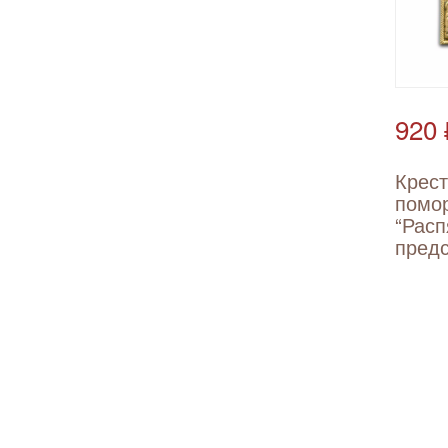
920 
Крес
помо
“Расп
пред