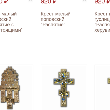
0 ₽
920 ₽
920 
т малый
Крест малый
Крест
рский
поповский
гуслиц
ятие с
"Распятие"
"Распя
стоящими”
херув