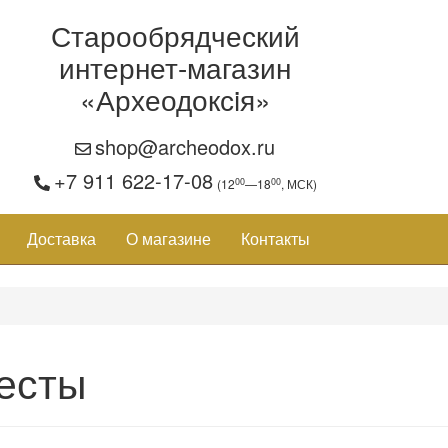
Старообрядческий
интернет-магазин
«Археодоксiя»
shop@archeodox.ru
+7 911 622-17-08
00
00
(12
—18
, МСК)
Доставка
О магазине
Контакты
есты