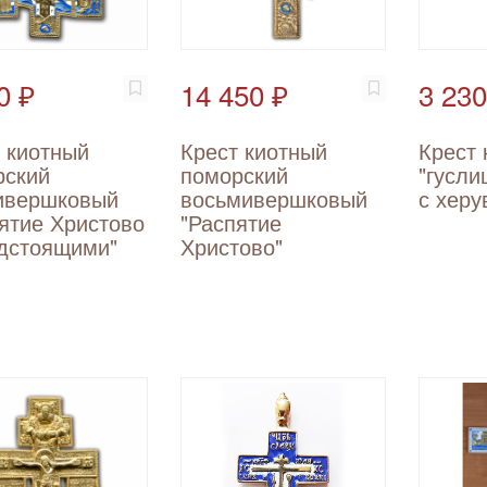
0 ₽
14 450 ₽
3 230
 киотный
Крест киотный
Крест 
рский
поморский
"гусли
ивершковый
восьмивершковый
с хер
ятие Христово
"Распятие
едстоящими"
Христово"