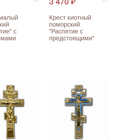
₽
3 470 ₽
 малый
Крест киотный
кий
поморский
тие" с
"Распятие с
имами
предстоящими"