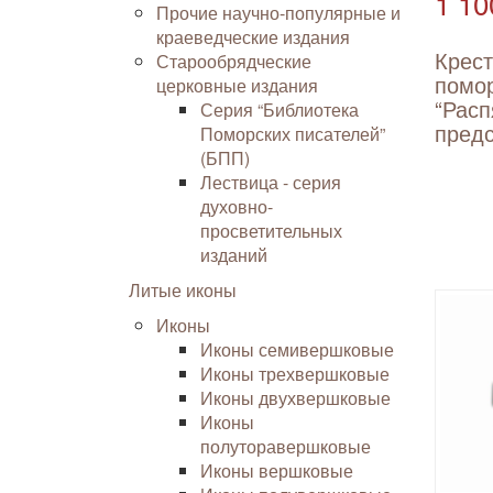
1 10
Прочие научно-популярные и
краеведческие издания
Крес
Старообрядческие
помо
церковные издания
“Расп
Серия “Библиотека
пред
Поморских писателей”
(БПП)
Лествица - серия
духовно-
просветительных
изданий
Литые иконы
Иконы
Иконы семивершковые
Иконы трехвершковые
Иконы двухвершковые
Иконы
полуторавершковые
Иконы вершковые