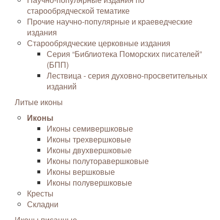
старообрядческой тематике
Прочие научно-популярные и краеведческие
издания
Старообрядческие церковные издания
Серия “Библиотека Поморских писателей”
(БПП)
Лествица - серия духовно-просветительных
изданий
Литые иконы
Иконы
Иконы семивершковые
Иконы трехвершковые
Иконы двухвершковые
Иконы полуторавершковые
Иконы вершковые
Иконы полувершковые
Кресты
Складни
Иконы писанные