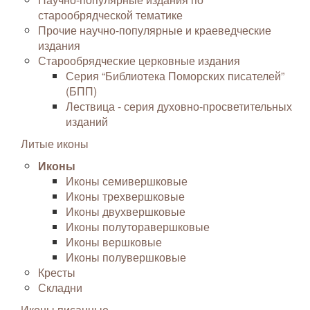
старообрядческой тематике
Прочие научно-популярные и краеведческие
издания
Старообрядческие церковные издания
Серия “Библиотека Поморских писателей”
(БПП)
Лествица - серия духовно-просветительных
изданий
Литые иконы
Иконы
Иконы семивершковые
Иконы трехвершковые
Иконы двухвершковые
Иконы полуторавершковые
Иконы вершковые
Иконы полувершковые
Кресты
Складни
Иконы писанные