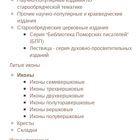
старообрядческой тематике
Прочие научно-популярные и краеведческие
издания
Старообрядческие церковные издания
Серия “Библиотека Поморских писателей”
(БПП)
Лествица - серия духовно-просветительных
изданий
Литые иконы
Иконы
Иконы семивершковые
Иконы трехвершковые
Иконы двухвершковые
Иконы полуторавершковые
Иконы вершковые
Иконы полувершковые
Кресты
Складни
Иконы писанные