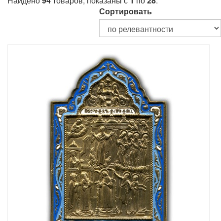
Найдено
94
товаров, показаны с
1
по
28
.
Сортировать