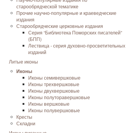
старообрядческой тематике
Прочие научно-популярные и краеведческие
издания
Старообрядческие церковные издания
Серия “Библиотека Поморских писателей”
(БПП)
Лествица - серия духовно-просветительных
изданий
Литые иконы
Иконы
Иконы семивершковые
Иконы трехвершковые
Иконы двухвершковые
Иконы полуторавершковые
Иконы вершковые
Иконы полувершковые
Кресты
Складни
Иконы писанные