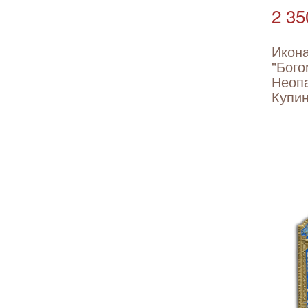
2 35
Икон
"Бого
Неоп
Купин