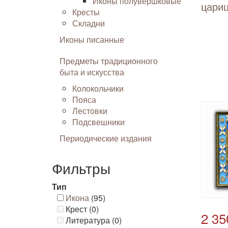
Иконы полувершковые
цариц
Кресты
Складни
Иконы писанные
Предметы традиционного
быта и искусства
Колокольчики
Пояса
Лестовки
Подсвешники
Периодические издания
Фильтры
Тип
Икона
(95)
Крест (0)
2 35
Литература (0)