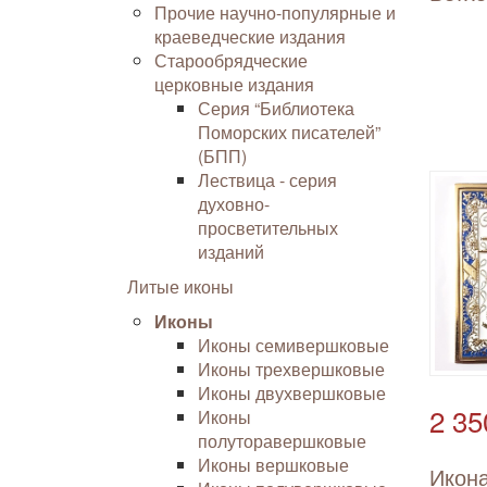
Прочие научно-популярные и
краеведческие издания
Старообрядческие
церковные издания
Серия “Библиотека
Поморских писателей”
(БПП)
Лествица - серия
духовно-
просветительных
изданий
Литые иконы
Иконы
Иконы семивершковые
Иконы трехвершковые
Иконы двухвершковые
2 35
Иконы
полуторавершковые
Иконы вершковые
Икона