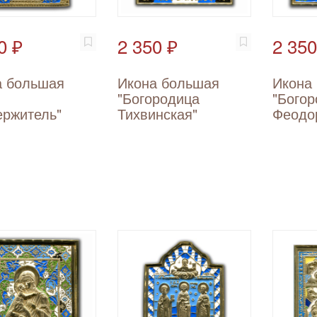
0 ₽
2 350 ₽
2 350
а большая
Икона большая
Икона
"Богородица
"Бого
ержитель"
Тихвинская"
Феодо