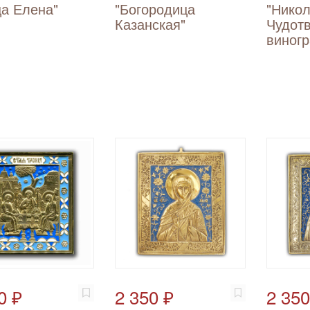
а Елена"
"Богородица
"Нико
Казанская"
Чудотв
виног
0 ₽
2 350 ₽
2 350