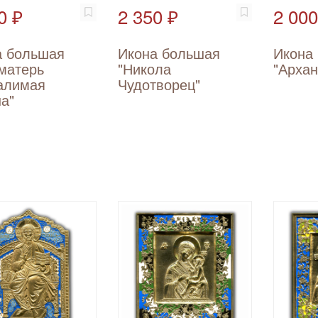
0 ₽
2 350 ₽
2 000
а большая
Икона большая
Икона
матерь
"Никола
"Архан
алимая
Чудотворец"
а"