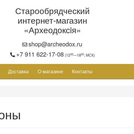
Старообрядческий
интернет-магазин
«Археодоксiя»
shop@archeodox.ru
+7 911 622-17-08
00
00
(12
—18
, МСК)
Доставка
О магазине
Контакты
оны