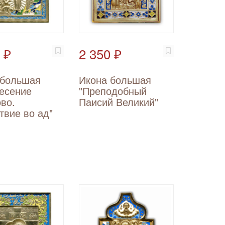
 ₽
2 350 ₽
 большая
Икона большая
ресение
"Преподобный
во.
Паисий Великий"
твие во ад"