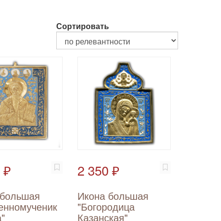
Сортировать
 ₽
2 350 ₽
 большая
Икона большая
енномученик
"Богородица
"
Казанская"