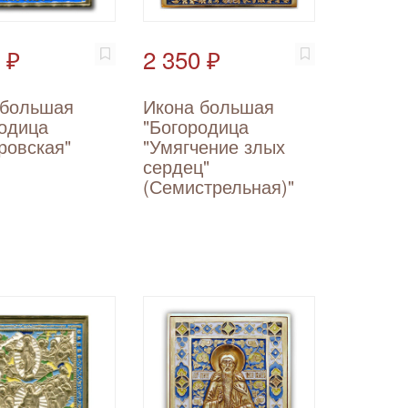
 ₽
2 350 ₽
 большая
Икона большая
родица
"Богородица
ровская"
"Умягчение злых
сердец"
(Семистрельная)"