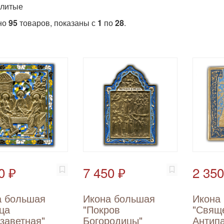
 литые
но
95
товаров, показаны с
1
по
28
.
0 ₽
7 450 ₽
2 350
а большая
Икона большая
Икона
ца
"Покров
"Свящ
заветная"
Богородицы"
Антипа