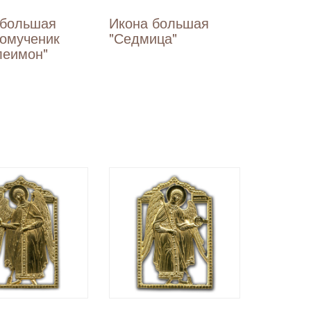
 большая
Икона большая
комученик
"Седмица"
леимон"