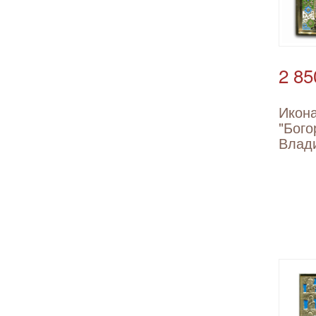
2 85
Икон
"Бого
Влад