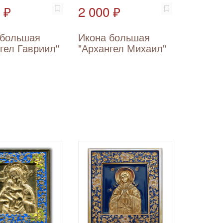
 ₽
2 000 ₽
 большая
Икона большая
гел Гавриил"
"Архангел Михаил"