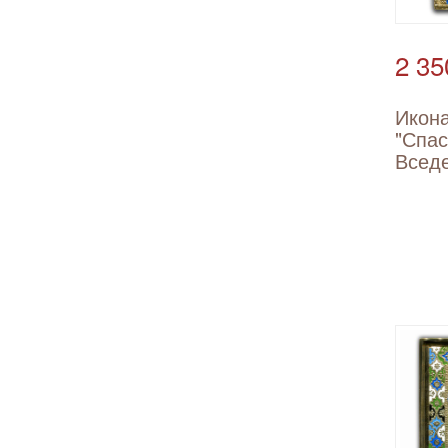
2 35
Икон
"Спас
Всед