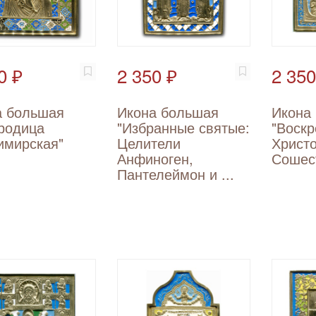
0 ₽
2 350 ₽
2 350
а большая
Икона большая
Икона
родица
"Избранные святые:
"Воск
имирская"
Целители
Христо
Анфиноген,
Сошес
Пантелеймон и ...