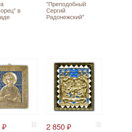
ла
"Преподобный
орец" в
Сергий
раде
Радонежский"
 ₽
2 850 ₽