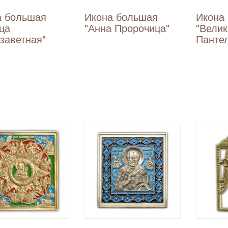
а большая
Икона большая
Икона
ца
"Анна Пророчица"
"Вели
заветная"
Панте