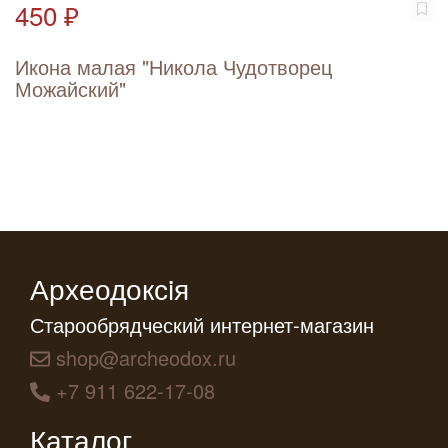
450 ₽
Икона малая "Никола Чудотворец
Можайский"
Археодоксiя
Старообрядческий интернет-магазин
shop@archeodox.ru
+7 911 622-17-08
Каталог