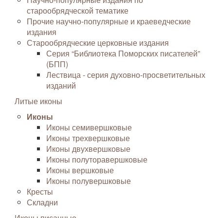
старообрядческой тематике
Прочие научно-популярные и краеведческие
издания
Старообрядческие церковные издания
Серия “Библиотека Поморских писателей”
(БПП)
Лествица - серия духовно-просветительных
изданий
Литые иконы
Иконы
Иконы семивершковые
Иконы трехвершковые
Иконы двухвершковые
Иконы полуторавершковые
Иконы вершковые
Иконы полувершковые
Кресты
Складни
Иконы писанные