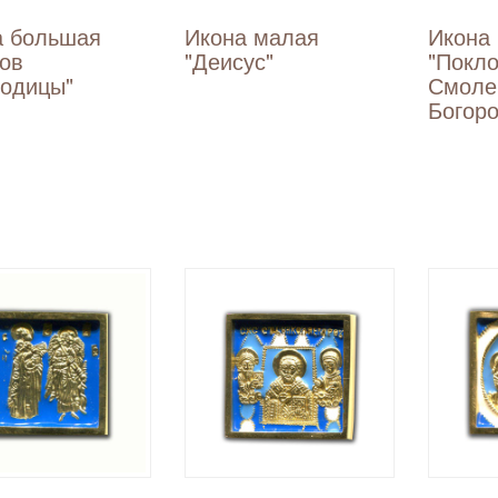
а большая
Икона малая
Икона
ов
"Деисус"
"Покл
родицы"
Смоле
Богор