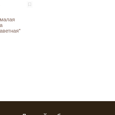
₽
 малая
а
аветная"