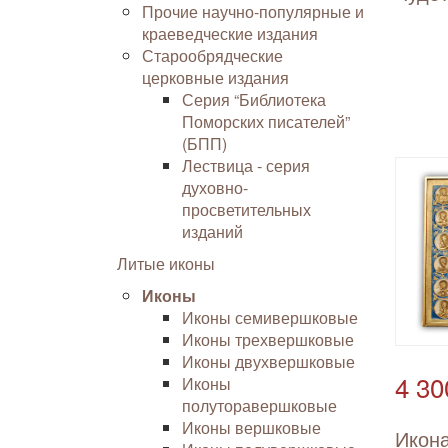
Прочие научно-популярные и
краеведческие издания
Старообрядческие
церковные издания
Серия “Библиотека
Поморских писателей”
(БПП)
Лествица - серия
духовно-
просветительных
изданий
Литые иконы
Иконы
Иконы семивершковые
Иконы трехвершковые
Иконы двухвершковые
4 30
Иконы
полуторавершковые
Иконы вершковые
Икон