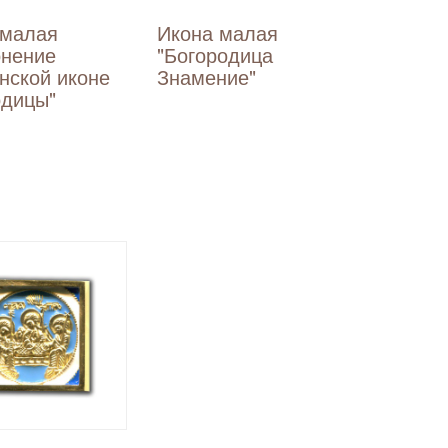
 малая
Икона малая
онение
"Богородица
нской иконе
Знамение"
одицы"