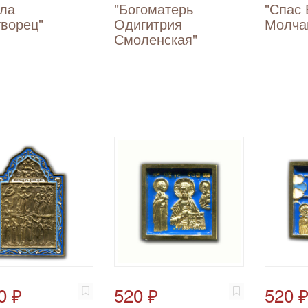
ола
"Богоматерь
"Спас 
ворец"
Одигитрия
Молча
Смоленская"
0 ₽
520 ₽
520 