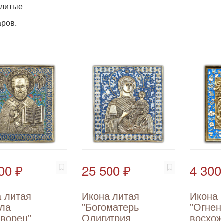
 литые
ров.
00 ₽
25 500 ₽
4 300
 литая
Икона литая
Икона
ола
"Богоматерь
"Огне
ворец"
Одигитрия
восхо