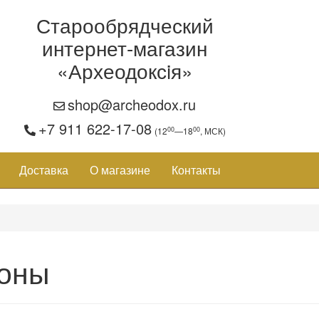
Старообрядческий
интернет-магазин
«Археодоксiя»
shop@archeodox.ru
+7 911 622-17-08
00
00
(12
—18
, МСК)
Доставка
О магазине
Контакты
оны