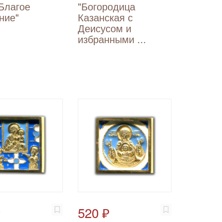
Благое
"Богородица
ние"
Казанская с
Деисусом и
избранными ...
₽
520 ₽