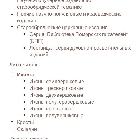
старообрядческой тематике
Прочие научно-популярные и краеведческие
издания
Старообрядческие церковные издания
Серия “Библиотека Поморских писателей”
(БПП)
Лествица - серия духовно-просветительных
изданий
Литые иконы
Иконы
Иконы семивершковые
Иконы трехвершковые
Иконы двухвершковые
Иконы полуторавершковые
Иконы вершковые
Иконы полувершковые
Кресты
Складни
Иконы писанные