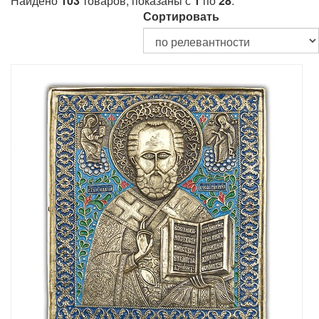
Найдено
103
товаров, показаны с
1
по
28
.
Сортировать