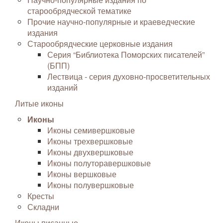
старообрядческой тематике
Прочие научно-популярные и краеведческие
издания
Старообрядческие церковные издания
Серия “Библиотека Поморских писателей”
(БПП)
Лествица - серия духовно-просветительных
изданий
Литые иконы
Иконы
Иконы семивершковые
Иконы трехвершковые
Иконы двухвершковые
Иконы полуторавершковые
Иконы вершковые
Иконы полувершковые
Кресты
Складни
Иконы писанные