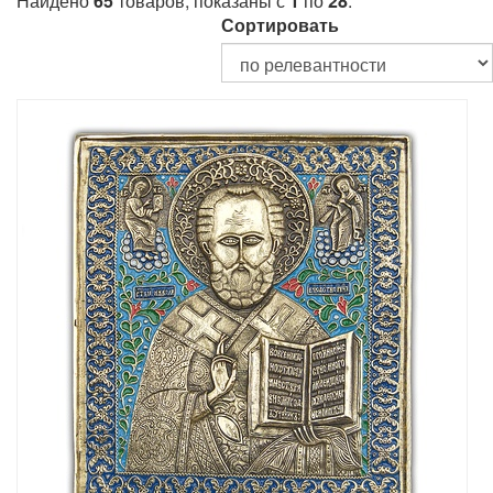
Найдено
65
товаров, показаны с
1
по
28
.
Сортировать