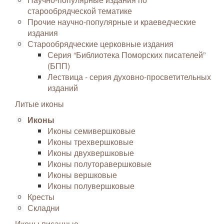
старообрядческой тематике
Прочие научно-популярные и краеведческие
издания
Старообрядческие церковные издания
Серия “Библиотека Поморских писателей”
(БПП)
Лествица - серия духовно-просветительных
изданий
Литые иконы
Иконы
Иконы семивершковые
Иконы трехвершковые
Иконы двухвершковые
Иконы полуторавершковые
Иконы вершковые
Иконы полувершковые
Кресты
Складни
Иконы писанные