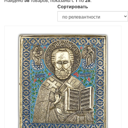
Найдено
58
товаров, показаны с
1
по
28
.
Сортировать