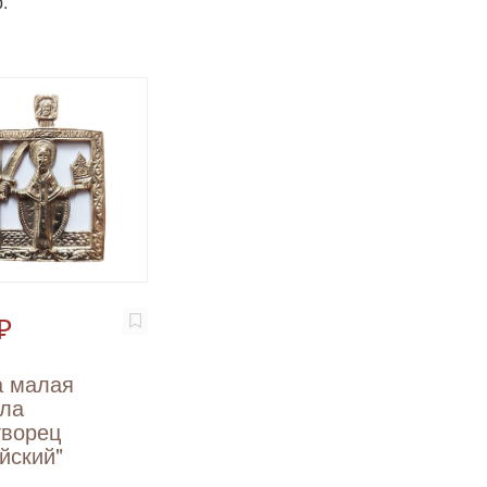
.
₽
а малая
ола
творец
йский"