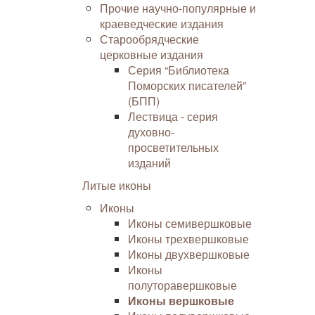
Прочие научно-популярные и
краеведческие издания
Старообрядческие
церковные издания
Серия “Библиотека
Поморских писателей”
(БПП)
Лествица - серия
духовно-
просветительных
изданий
Литые иконы
Иконы
Иконы семивершковые
Иконы трехвершковые
Иконы двухвершковые
Иконы
полуторавершковые
Иконы вершковые