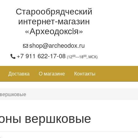
Старообрядческий
интернет-магазин
«Археодоксiя»
shop@archeodox.ru
+7 911 622-17-08
00
00
(12
—18
, МСК)
Доставка
О магазине
Контакты
 вершковые
оны вершковые