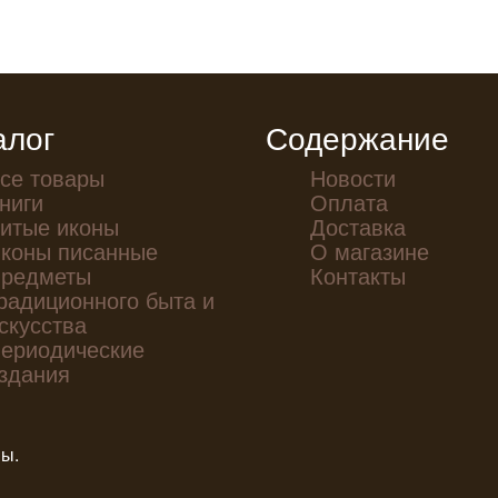
алог
Содержание
се товары
Новости
ниги
Оплата
итые иконы
Доставка
коны писанные
О магазине
редметы
Контакты
радиционного быта и
скусства
ериодические
здания
ны.