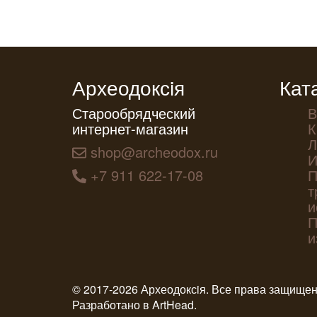
Археодоксiя
Кат
Старообрядческий
В
интернет-магазин
К
Л
shop@archeodox.ru
И
+7 911 622-17-08
П
т
и
П
и
© 2017-2026 Археодоксiя. Все права защище
Разработано в
ArtHead
.