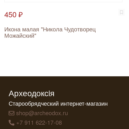
450 ₽
Икона малая "Никола Чудотворец
Можайский"
Археодоксiя
Старообрядческий интернет-магазин
shop@archeodox.ru
+7 911 622-17-08