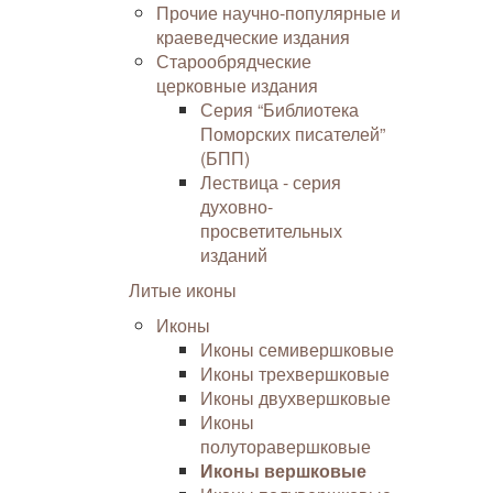
Прочие научно-популярные и
краеведческие издания
Старообрядческие
церковные издания
Серия “Библиотека
Поморских писателей”
(БПП)
Лествица - серия
духовно-
просветительных
изданий
Литые иконы
Иконы
Иконы семивершковые
Иконы трехвершковые
Иконы двухвершковые
Иконы
полуторавершковые
Иконы вершковые