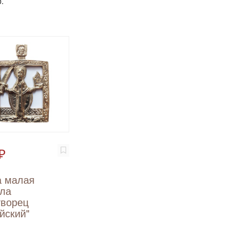
.
₽
а малая
ола
творец
йский"