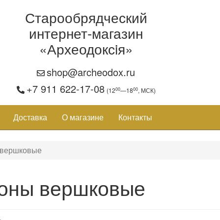
Старообрядческий
интернет-магазин
«Археодоксiя»
shop@archeodox.ru
+7 911 622-17-08
00
00
(12
—18
, МСК)
Доставка
О магазине
Контакты
 вершковые
оны вершковые