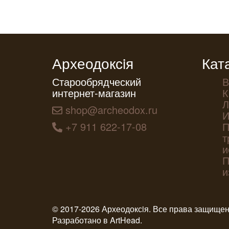
Археодоксiя
Кат
Старообрядческий
В
интернет-магазин
К
Л
shop@archeodox.ru
И
+7 911 622-17-08
П
т
и
П
и
© 2017-2026 Археодоксiя. Все права защище
Разработано в
ArtHead
.