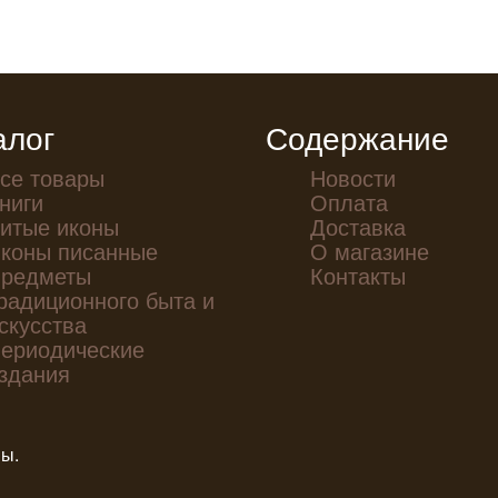
алог
Содержание
се товары
Новости
ниги
Оплата
итые иконы
Доставка
коны писанные
О магазине
редметы
Контакты
радиционного быта и
скусства
ериодические
здания
ны.