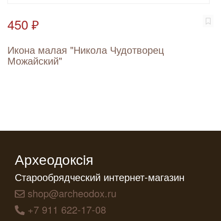
450 ₽
Икона малая "Никола Чудотворец
Можайский"
Археодоксiя
Старообрядческий интернет-магазин
shop@archeodox.ru
+7 911 622-17-08