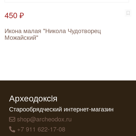
450 ₽
Икона малая "Никола Чудотворец
Можайский"
Археодоксiя
Старообрядческий интернет-магазин
shop@archeodox.ru
+7 911 622-17-08