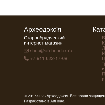
Археодоксiя
Кат
Старообрядческий
В
интернет-магазин
К
Л
shop@archeodox.ru
И
+7 911 622-17-08
П
т
и
П
и
© 2017-2026 Археодоксiя. Все права защище
Разработано в
ArtHead
.