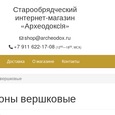
Старообрядческий
интернет-магазин
«Археодоксiя»
shop@archeodox.ru
+7 911 622-17-08
00
00
(12
—18
, МСК)
Доставка
О магазине
Контакты
 вершковые
оны вершковые