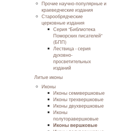
Прочие научно-популярные и
краеведческие издания
Старообрядческие
церковные издания
Серия “Библиотека
Поморских писателей”
(БПП)
Лествица - серия
духовно-
просветительных
изданий
Литые иконы
Иконы
Иконы семивершковые
Иконы трехвершковые
Иконы двухвершковые
Иконы
полуторавершковые
Иконы вершковые