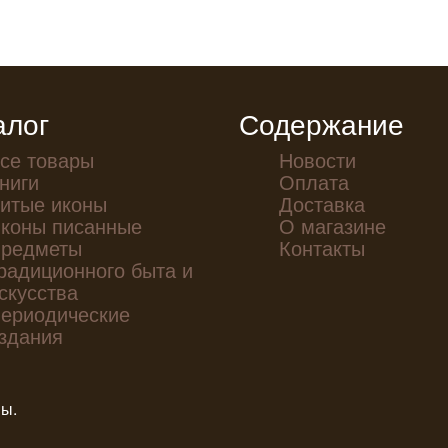
алог
Содержание
се товары
Новости
ниги
Оплата
итые иконы
Доставка
коны писанные
О магазине
редметы
Контакты
радиционного быта и
скусства
ериодические
здания
ны.