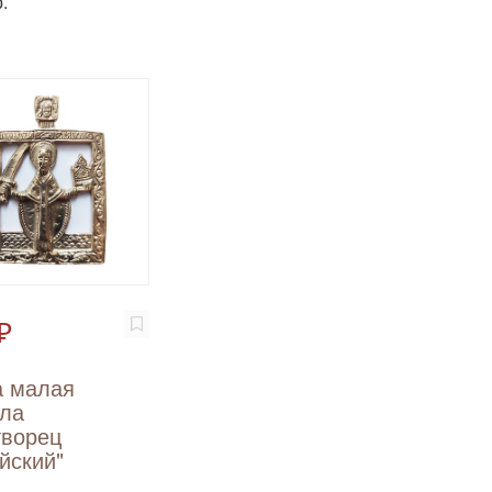
.
₽
а малая
ола
творец
йский"