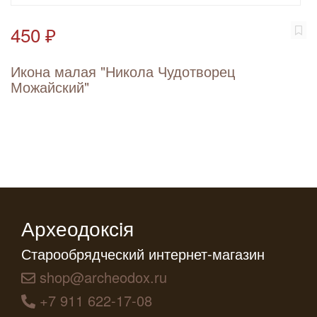
450 ₽
Икона малая "Никола Чудотворец
Можайский"
Археодоксiя
Старообрядческий интернет-магазин
shop@archeodox.ru
+7 911 622-17-08