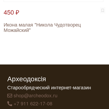
450 ₽
Икона малая "Никола Чудотворец
Можайский"
Археодоксiя
Старообрядческий интернет-магазин
shop@archeodox.ru
+7 911 622-17-08