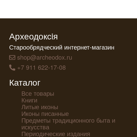
Археодоксiя
Старообрядческий интернет-магазин
shop@archeodox.ru
+7 911 622-17-08
Каталог
Все товары
Книги
Литые иконы
Иконы писанные
Предметы традиционного быта и
искусства
Периодические издания