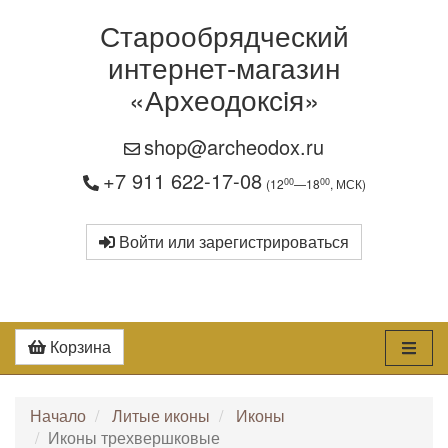
Старообрядческий
интернет-магазин
«Археодоксiя»
shop@archeodox.ru
+7 911 622-17-08
00
00
(12
—18
, МСК)
Войти или зарегистрироваться
Корзина
Начало
Литые иконы
Иконы
Иконы трехвершковые