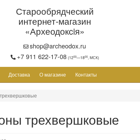
Старообрядческий
интернет-магазин
«Археодоксiя»
shop@archeodox.ru
+7 911 622-17-08
00
00
(12
—18
, МСК)
Доставка
О магазине
Контакты
 трехвершковые
оны трехвершковые