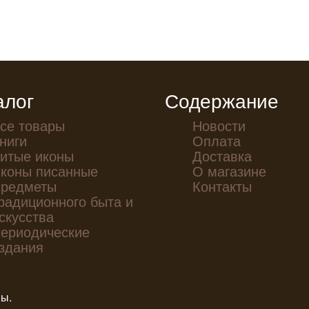
алог
Содержание
се товары
Новости
ниги
Оплата
итые иконы
Доставка
коны писанные
О магазине
редметы
Контакты
радиционного быта и
скусства
ериодические
здания
ны.