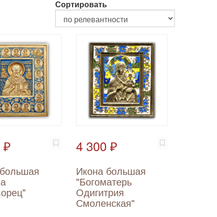
Сортировать
 ₽
4 300 ₽
 большая
Икона большая
ла
"Богоматерь
ворец"
Одигитрия
Смоленская"