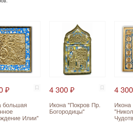
ов.
0 ₽
4 300 ₽
4 300
а большая
Икона "Покров Пр.
Икона
нное
Богородицы"
"Нико
ождение Илии"
Чудот