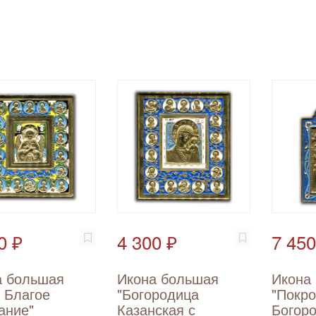
0 ₽
4 300 ₽
7 450
а большая
Икона большая
Икона
 Благое
"Богородица
"Покр
ание"
Казанская с
Богор