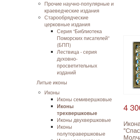
Прочие научно-популярные и
краеведческие издания
Старообрядческие
церковные издания
Серия “Библиотека
Поморских писателей”
(БПП)
Лествица - серия
духовно-
просветительных
изданий
Литые иконы
Иконы
Иконы семивершковые
4 30
Иконы
трехвершковые
Иконы двухвершковые
Икон
Иконы
"Спас
полуторавершковые
Молч