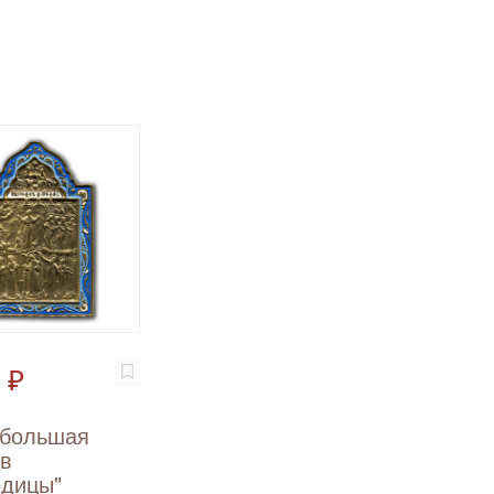
 ₽
 большая
ов
одицы"