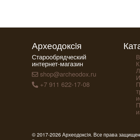
Археодоксiя
Кат
Старообрядческий
В
интернет-магазин
К
Л
shop@archeodox.ru
И
+7 911 622-17-08
П
т
и
П
и
© 2017-2026 Археодоксiя. Все права защище