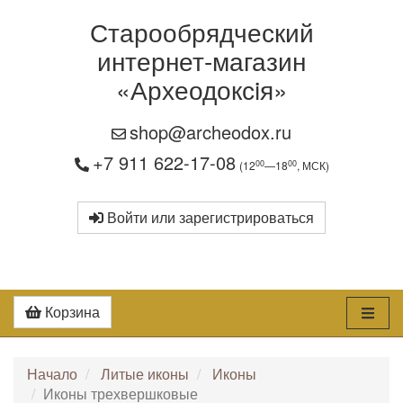
Старообрядческий
интернет-магазин
«Археодоксiя»
shop@archeodox.ru
+7 911 622-17-08
00
00
(12
—18
, МСК)
Войти или зарегистрироваться
Корзина
Начало
Литые иконы
Иконы
Иконы трехвершковые