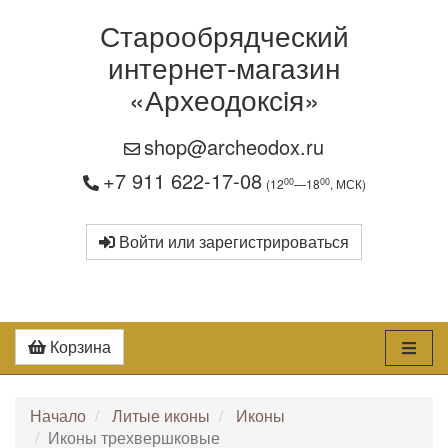
Старообрядческий
интернет-магазин
«Археодоксiя»
shop@archeodox.ru
+7 911 622-17-08
00
00
(12
—18
, МСК)
Войти или зарегистрироваться
Корзина
Начало
Литые иконы
Иконы
Иконы трехвершковые