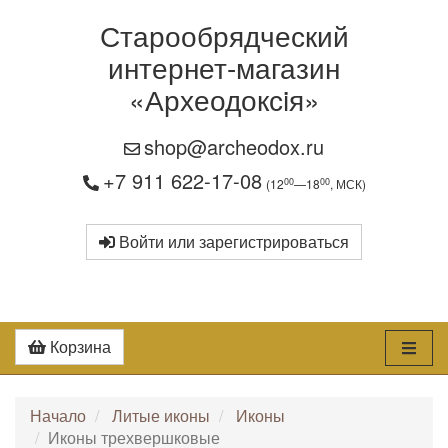
Старообрядческий
интернет-магазин
«Археодоксiя»
shop@archeodox.ru
+7 911 622-17-08
00
00
(12
—18
, МСК)
Войти или зарегистрироваться
Корзина
Начало
Литые иконы
Иконы
Иконы трехвершковые