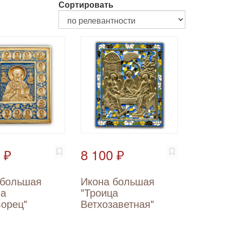
Сортировать
 ₽
8 100 ₽
 большая
Икона большая
ла
"Троица
ворец"
Ветхозаветная"