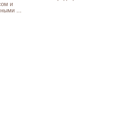
сом и
ными ...