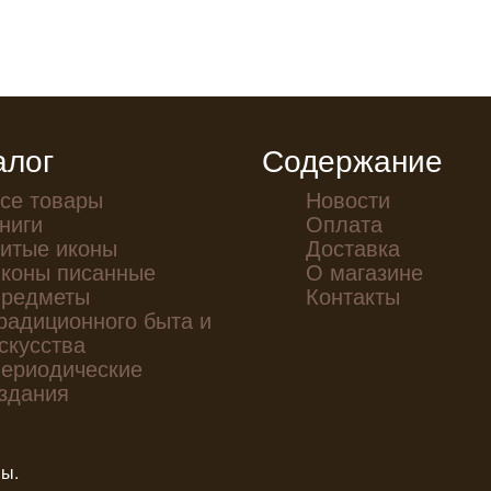
алог
Содержание
се товары
Новости
ниги
Оплата
итые иконы
Доставка
коны писанные
О магазине
редметы
Контакты
радиционного быта и
скусства
ериодические
здания
ны.