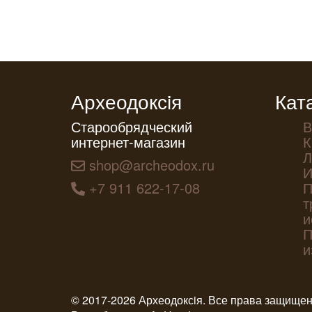
Археодоксiя
Кат
Старообрядческий
В
интернет-магазин
К
Л
shop@archeodox.ru
И
+7 911 622-17-08
П
т
и
П
и
© 2017-2026 Археодоксiя. Все права защище