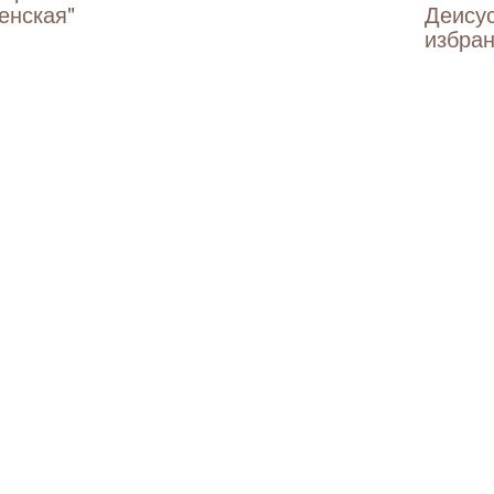
енская"
Деису
избран