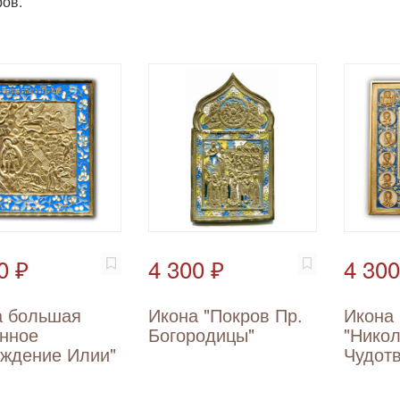
ов.
0 ₽
4 300 ₽
4 300
а большая
Икона "Покров Пр.
Икона
нное
Богородицы"
"Нико
ождение Илии"
Чудот