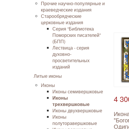
Прочие научно-популярные и
краеведческие издания
Старообрядческие
церковные издания
Серия “Библиотека
Поморских писателей”
(БПП)
Лествица - серия
духовно-
просветительных
изданий
Литые иконы
Иконы
Иконы семивершковые
4 30
Иконы
трехвершковые
Иконы двухвершковые
Икон
Иконы
"Бого
полуторавершковые
Одиг