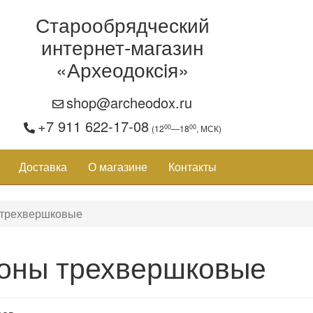
Старообрядческий
интернет-магазин
«Археодоксiя»
shop@archeodox.ru
+7 911 622-17-08
00
00
(12
—18
, МСК)
Доставка
О магазине
Контакты
 трехвершковые
оны трехвершковые