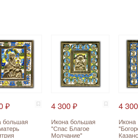
0 ₽
4 300 ₽
4 300
а большая
Икона большая
Икона
матерь
"Спас Благое
"Бого
итрия
Молчание"
Казанс