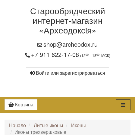
Старообрядческий
интернет-магазин
«Археодоксiя»
shop@archeodox.ru
+7 911 622-17-08
00
00
(12
—18
, МСК)
Войти или зарегистрироваться
Корзина
Начало
Литые иконы
Иконы
Иконы трехвершковые