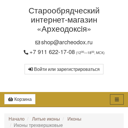
Старообрядческий
интернет-магазин
«Археодоксiя»
shop@archeodox.ru
+7 911 622-17-08
00
00
(12
—18
, МСК)
Войти или зарегистрироваться
Корзина
Начало
Литые иконы
Иконы
Иконы трехвершковые