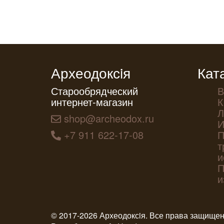
Археодоксiя
Кат
Старообрядческий
В
интернет-магазин
К
Л
shop@archeodox.ru
И
+7 911 622-17-08
П
т
и
П
и
© 2017-2026 Археодоксiя. Все права защище