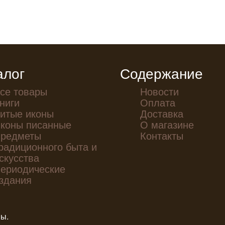
алог
Содержание
се товары
Новости
ниги
Оплата
итые иконы
Доставка
коны писанные
О магазине
редметы
Контакты
радиционного быта и
скусства
ериодические
здания
ны.