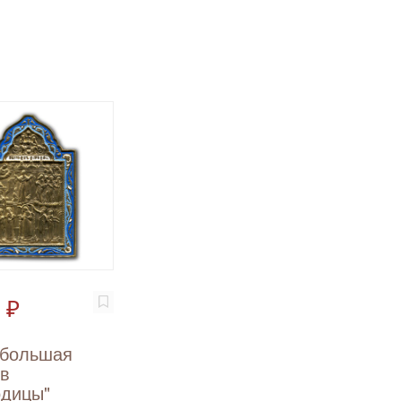
 ₽
 большая
ов
одицы"