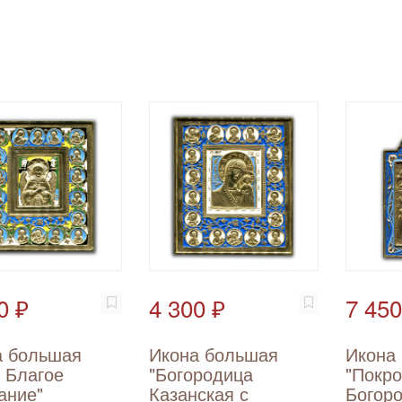
0 ₽
4 300 ₽
7 450
а большая
Икона большая
Икона
 Благое
"Богородица
"Покр
ание"
Казанская с
Богор