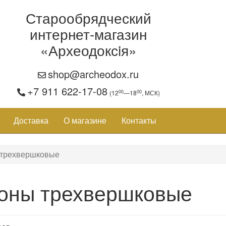
Старообрядческий
интернет-магазин
«Археодоксiя»
shop@archeodox.ru
+7 911 622-17-08
00
00
(12
—18
, МСК)
Доставка
О магазине
Контакты
 трехвершковые
оны трехвершковые