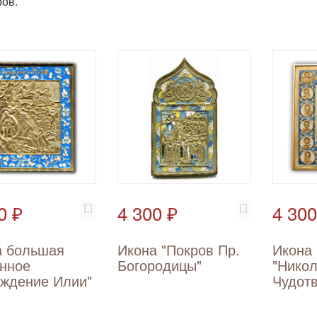
ов.
0 ₽
4 300 ₽
4 300
а большая
Икона "Покров Пр.
Икона
нное
Богородицы"
"Нико
ождение Илии"
Чудот