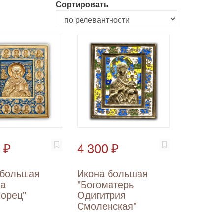
Сортировать
 ₽
4 300 ₽
 большая
Икона большая
ла
"Богоматерь
ворец"
Одигитрия
Смоленская"