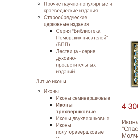
Прочие научно-популярные и
краеведческие издания
Старообрядческие
церковные издания
Серия “Библиотека
Поморских писателей”
(БПП)
Лествица - серия
духовно-
просветительных
изданий
Литые иконы
Иконы
Иконы семивершковые
4 30
Иконы
трехвершковые
Иконы двухвершковые
Икон
Иконы
"Спас
полуторавершковые
Молч