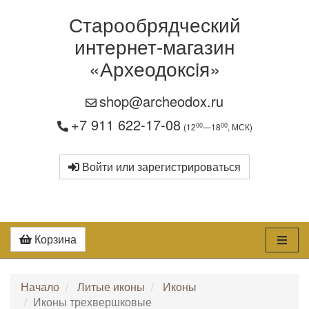
Старообрядческий
интернет-магазин
«Археодоксiя»
shop@archeodox.ru
+7 911 622-17-08
00
00
(12
—18
, МСК)
Войти или зарегистрироваться
Корзина
Начало
Литые иконы
Иконы
Иконы трехвершковые