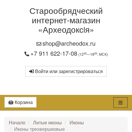
Старообрядческий
интернет-магазин
«Археодоксiя»
shop@archeodox.ru
+7 911 622-17-08
00
00
(12
—18
, МСК)
Войти или зарегистрироваться
Корзина
Начало
Литые иконы
Иконы
Иконы трехвершковые