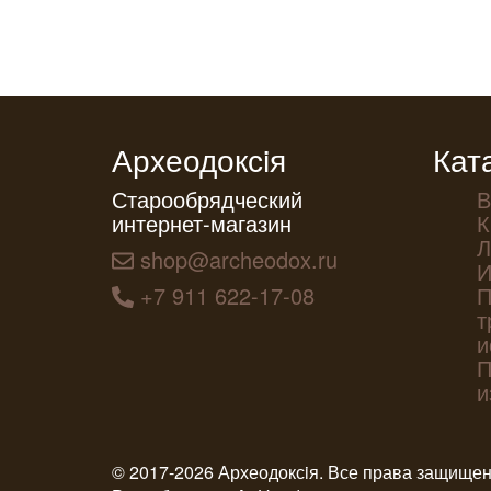
Археодоксiя
Кат
Старообрядческий
В
интернет-магазин
К
Л
shop@archeodox.ru
И
+7 911 622-17-08
П
т
и
П
и
© 2017-2026 Археодоксiя. Все права защище