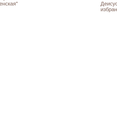
енская"
Деису
избран