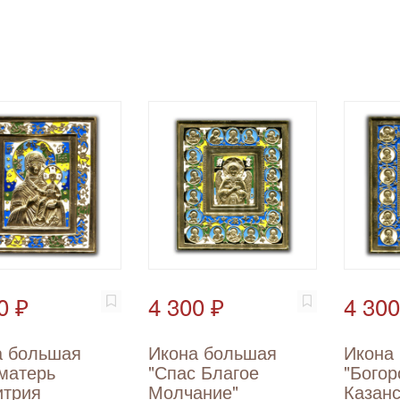
0 ₽
4 300 ₽
4 300
а большая
Икона большая
Икона
матерь
"Спас Благое
"Бого
итрия
Молчание"
Казанс