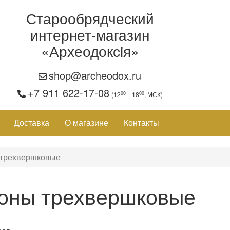
Старообрядческий
интернет-магазин
«Археодоксiя»
shop@archeodox.ru
+7 911 622-17-08
00
00
(12
—18
, МСК)
Доставка
О магазине
Контакты
 трехвершковые
оны трехвершковые