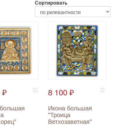
Сортировать
 ₽
8 100 ₽
 большая
Икона большая
ла
"Троица
ворец"
Ветхозаветная"