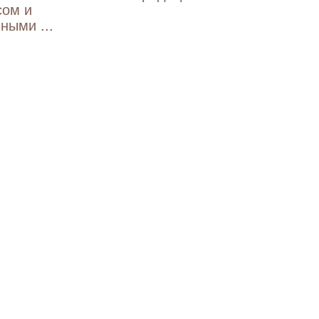
сом и
ными ...