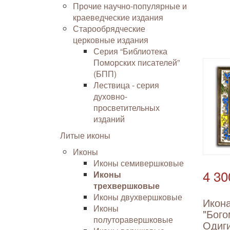
Прочие научно-популярные и
краеведческие издания
Старообрядческие
церковные издания
Серия “Библиотека
Поморских писателей”
(БПП)
Лествица - серия
духовно-
просветительных
изданий
Литые иконы
Иконы
Иконы семивершковые
4 30
Иконы
трехвершковые
Иконы двухвершковые
Икон
Иконы
"Бого
полуторавершковые
Одиг