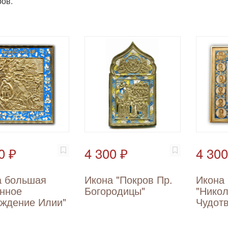
ов.
0 ₽
4 300 ₽
4 300
а большая
Икона "Покров Пр.
Икона
нное
Богородицы"
"Нико
ождение Илии"
Чудот