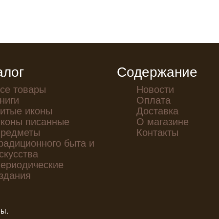
алог
Содержание
се товары
Новости
ниги
Оплата
итые иконы
Доставка
коны писанные
О магазине
редметы
Контакты
радиционного быта и
скусства
ериодические
здания
ны.