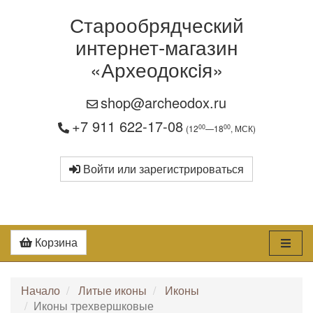
Старообрядческий
интернет-магазин
«Археодоксiя»
shop@archeodox.ru
+7 911 622-17-08
00
00
(12
—18
, МСК)
Войти или зарегистрироваться
Корзина
Начало
Литые иконы
Иконы
Иконы трехвершковые