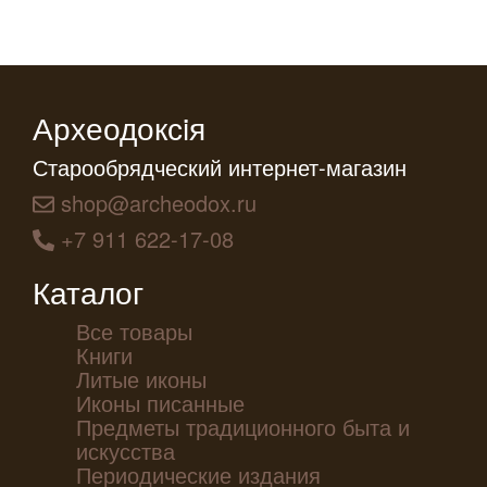
Археодоксiя
Старообрядческий интернет-магазин
shop@archeodox.ru
+7 911 622-17-08
Каталог
Все товары
Книги
Литые иконы
Иконы писанные
Предметы традиционного быта и
искусства
Периодические издания