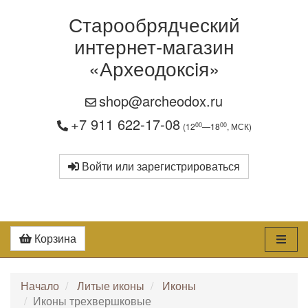
Старообрядческий
интернет-магазин
«Археодоксiя»
shop@archeodox.ru
+7 911 622-17-08
00
00
(12
—18
, МСК)
Войти или зарегистрироваться
Корзина
Начало
Литые иконы
Иконы
Иконы трехвершковые