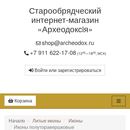
Старообрядческий
интернет-магазин
«Археодоксiя»
shop@archeodox.ru
+7 911 622-17-08
00
00
(12
—18
, МСК)
Войти или зарегистрироваться
Корзина
Начало
Литые иконы
Иконы
Иконы полуторавершковые