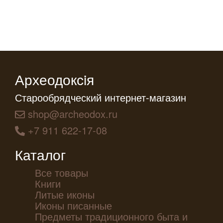
Археодоксiя
Старообрядческий интернет-магазин
shop@archeodox.ru
+7 911 622-17-08
Каталог
Все товары
Книги
Литые иконы
Иконы писанные
Предметы традиционного быта и