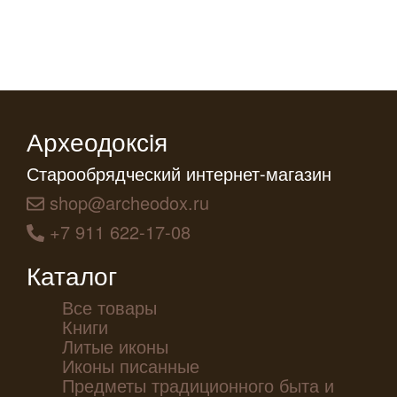
Археодоксiя
Старообрядческий интернет-магазин
shop@archeodox.ru
+7 911 622-17-08
Каталог
Все товары
Книги
Литые иконы
Иконы писанные
Предметы традиционного быта и