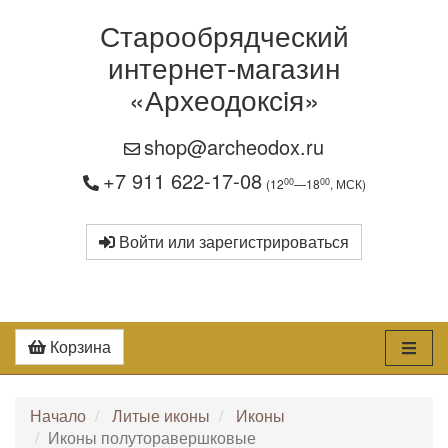
Старообрядческий
интернет-магазин
«Археодоксiя»
shop@archeodox.ru
+7 911 622-17-08
00
00
(12
—18
, МСК)
Войти или зарегистрироваться
Корзина
Начало
Литые иконы
Иконы
Иконы полуторавершковые