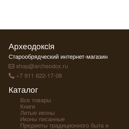
Археодоксiя
Старообрядческий интернет-магазин
shop@archeodox.ru
+7 911 622-17-08
Каталог
Все товары
Книги
Литые иконы
Иконы писанные
Предметы традиционного быта и