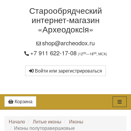
Старообрядческий
интернет-магазин
«Археодоксiя»
shop@archeodox.ru
+7 911 622-17-08
00
00
(12
—18
, МСК)
Войти или зарегистрироваться
Корзина
Начало
Литые иконы
Иконы
Иконы полуторавершковые