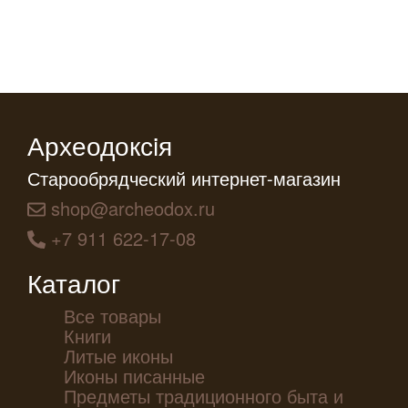
Археодоксiя
Старообрядческий интернет-магазин
shop@archeodox.ru
+7 911 622-17-08
Каталог
Все товары
Книги
Литые иконы
Иконы писанные
Предметы традиционного быта и