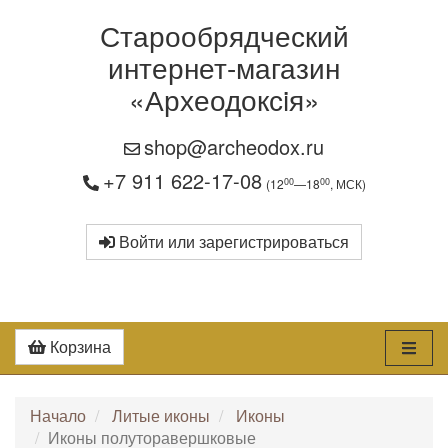
Старообрядческий
интернет-магазин
«Археодоксiя»
shop@archeodox.ru
+7 911 622-17-08
00
00
(12
—18
, МСК)
Войти или зарегистрироваться
Корзина
Начало
Литые иконы
Иконы
Иконы полуторавершковые