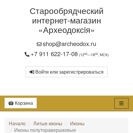
Старообрядческий
интернет-магазин
«Археодоксiя»
shop@archeodox.ru
+7 911 622-17-08
00
00
(12
—18
, МСК)
Войти или зарегистрироваться
Корзина
Начало
Литые иконы
Иконы
Иконы полуторавершковые