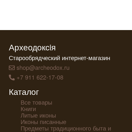
Археодоксiя
Старообрядческий интернет-магазин
shop@archeodox.ru
+7 911 622-17-08
Каталог
Все товары
Книги
Литые иконы
Иконы писанные
Предметы традиционного быта и