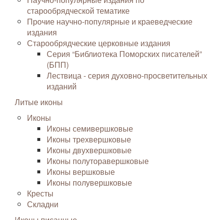
старообрядческой тематике
Прочие научно-популярные и краеведческие
издания
Старообрядческие церковные издания
Серия “Библиотека Поморских писателей”
(БПП)
Лествица - серия духовно-просветительных
изданий
Литые иконы
Иконы
Иконы семивершковые
Иконы трехвершковые
Иконы двухвершковые
Иконы полуторавершковые
Иконы вершковые
Иконы полувершковые
Кресты
Складни
Иконы писанные