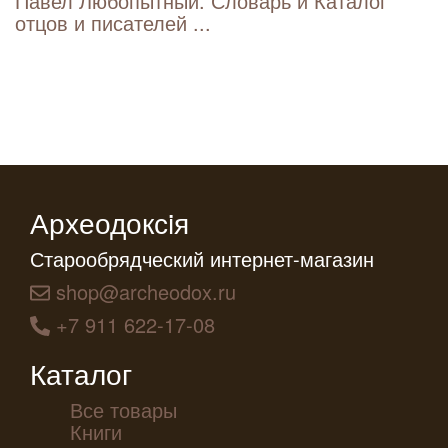
Павел Любопытный. Словарь и Каталог
отцов и писателей ...
Археодоксiя
Старообрядческий интернет-магазин
shop@archeodox.ru
+7 911 622-17-08
Каталог
Все товары
Книги