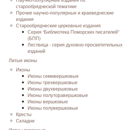
старообрядческой тематике
Прочие научно-популярные и краеведческие
издания
Старообрядческие церковные издания
Серия “Библиотека Поморских писателей”
(БПП)
Лествица - серия духовно-просветительных
изданий
Литые иконы
Иконы
Иконы семивершковые
Иконы трехвершковые
Иконы двухвершковые
Иконы полуторавершковые
Иконы вершковые
Иконы полувершковые
Кресты
Складни
Иконы писанные