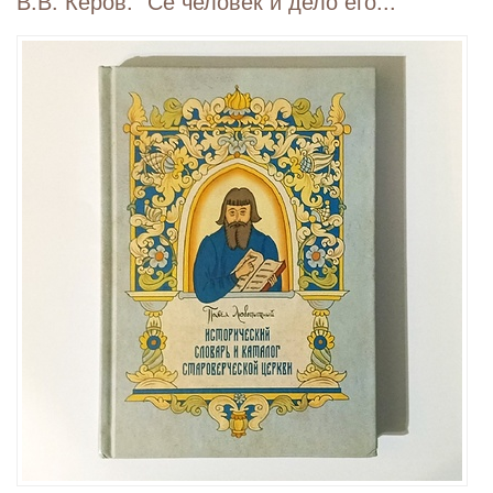
В.В. Керов. "Се человек и дело его..."