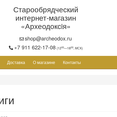
Старообрядческий
интернет-магазин
«Археодоксiя»
shop@archeodox.ru
+7 911 622-17-08
00
00
(12
—18
, МСК)
Доставка
О магазине
Контакты
иги