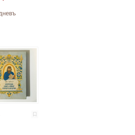
дневъ
₽