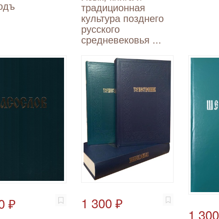
одъ
традиционная
культура позднего
русского
средневековья ...
1 300 ₽
0 ₽
1 300