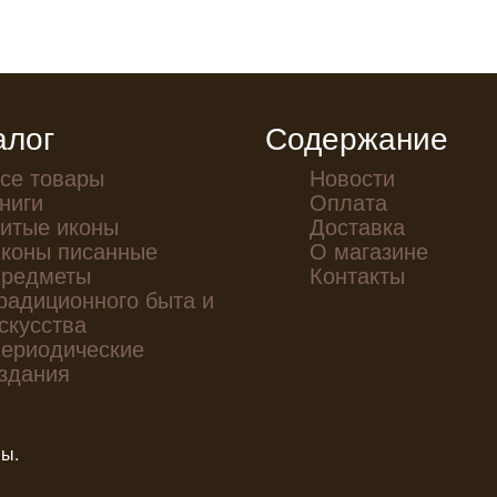
алог
Содержание
се товары
Новости
ниги
Оплата
итые иконы
Доставка
коны писанные
О магазине
редметы
Контакты
радиционного быта и
скусства
ериодические
здания
ны.