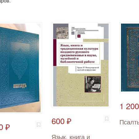
ров.
1 200
600 ₽
Псалт
0 ₽
Язык, книга и