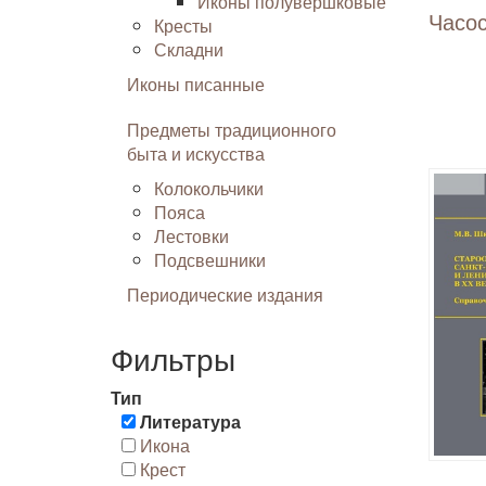
Иконы полувершковые
Часо
Кресты
Складни
Иконы писанные
Предметы традиционного
быта и искусства
Колокольчики
Пояса
Лестовки
Подсвешники
Периодические издания
Фильтры
Тип
Литература
Икона
Крест