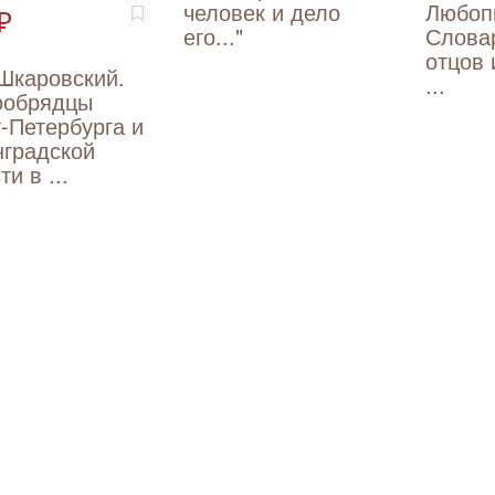
человек и дело
Любоп
₽
его..."
Словар
отцов 
Шкаровский.
...
ообрядцы
-Петербурга и
градской
и в ...