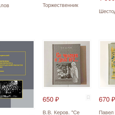
Торжественник
слов
Шесто
650 ₽
670 
В.В. Керов. "Се
Павел