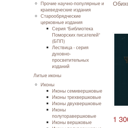
Обих
Прочие научно-популярные и
краеведческие издания
Старообрядческие
церковные издания
Серия “Библиотека
Поморских писателей”
(БПП)
Лествица - серия
духовно-
просветительных
изданий
Литые иконы
Иконы
Иконы семивершковые
Иконы трехвершковые
Иконы двухвершковые
Иконы
полуторавершковые
1 30
Иконы вершковые