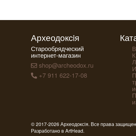
Археодоксiя
Кат
Старообрядческий
В
интернет-магазин
К
Л
shop@archeodox.ru
И
+7 911 622-17-08
П
т
и
П
и
© 2017-2026 Археодоксiя. Все права защище
Разработано в
ArtHead
.