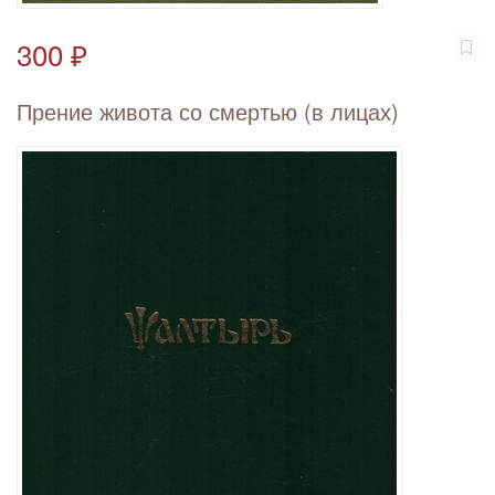
300 ₽
Прение живота со смертью (в лицах)