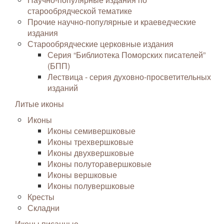
старообрядческой тематике
Прочие научно-популярные и краеведческие
издания
Старообрядческие церковные издания
Серия “Библиотека Поморских писателей”
(БПП)
Лествица - серия духовно-просветительных
изданий
Литые иконы
Иконы
Иконы семивершковые
Иконы трехвершковые
Иконы двухвершковые
Иконы полуторавершковые
Иконы вершковые
Иконы полувершковые
Кресты
Складни
Иконы писанные