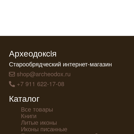
Археодоксiя
Старообрядческий интернет-магазин
shop@archeodox.ru
+7 911 622-17-08
Каталог
Все товары
Книги
Литые иконы
Иконы писанные